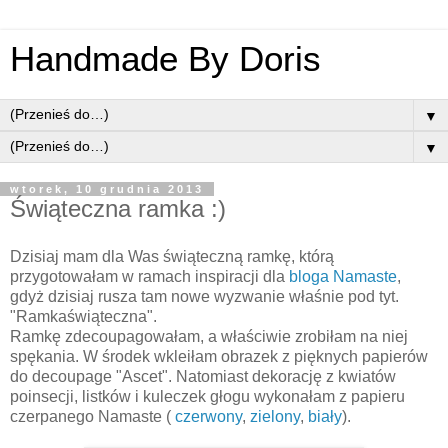
Handmade By Doris
▼
▼
wtorek, 10 grudnia 2013
Świąteczna ramka :)
Dzisiaj mam dla Was świąteczną ramkę, którą
przygotowałam w ramach inspiracji dla
bloga Namaste
,
gdyż dzisiaj rusza tam nowe wyzwanie właśnie pod tyt.
"Ramkaświąteczna".
Ramkę zdecoupagowałam, a właściwie zrobiłam na niej
spękania. W środek wkleiłam obrazek z pięknych papierów
do decoupage "Ascet". Natomiast dekorację z kwiatów
poinsecji, listków i kuleczek głogu wykonałam z papieru
czerpanego Namaste (
czerwony
,
zielony
,
biały
).