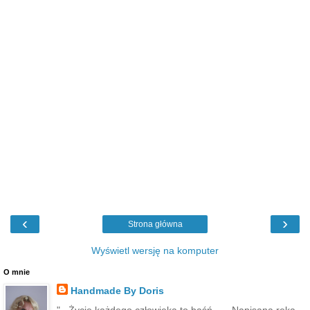
‹
›
Strona główna
Wyświetl wersję na komputer
O mnie
Handmade By Doris
"...Życie każdego człowieka,to baśń... ...Napisana ręką