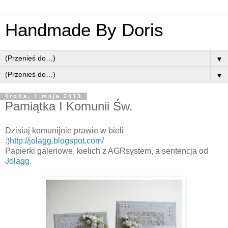
Handmade By Doris
▼
▼
środa, 1 maja 2013
Pamiątka I Komunii Św.
Dzisiaj komunijnie prawie w bieli
:)
http://jolagg.blogspot.com/
Papierki galeriowe, kielich z AGRsystem, a sentencja od
Jolagg.